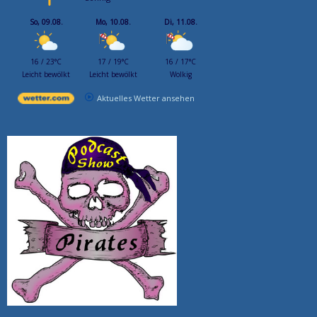
So, 09.08.
Mo, 10.08.
Di, 11.08.
16 / 23°C
17 / 19°C
16 / 17°C
Leicht bewölkt
Leicht bewölkt
Wolkig
Aktuelles Wetter ansehen