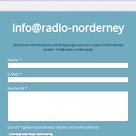
info@radio-norderney
Sie können Ihre Wünsche und Anregungen auch an unsere E-Mail-Adresse
senden: info@radio-norderney.de
Name
*
E-Mail
*
Nachricht
*
Durch
*
gekennzeichnete Felder sind erforderlich.